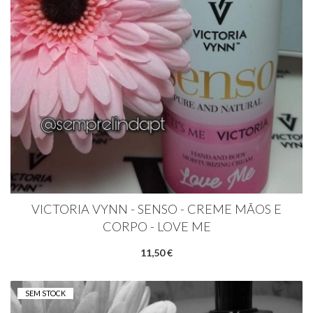
VICTORIA VYNN - SENSO - CREME MÃOS E
CORPO - LOVE ME
11,50 €
SEM STOCK