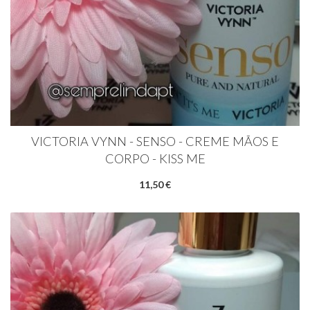
VICTORIA VYNN - SENSO - CREME MÃOS E
CORPO - KISS ME
11,50 €