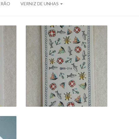
ERÃO
VERNIZ DE UNHAS
ÃO
DECALQUES DE VERÃO
- DS-216
2,50 €