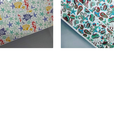
DECALQUES DE VER
CALQUES DE VERÃO
- POLVOS,
PEIXINHOS, ESTRELAS
CARANGUEJOS E
 CAVALOS MARINHOS
CONCHINHAS
2,00 €
2,00 €