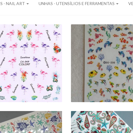
 - NAIL ART
UNHAS - UTENSÍLIOS E FERRAMENTAS
V
CALQUES DE VERÃO
DECALQUES DE VER
 CA-049 - FLAMINGOS
- DS-208
2,95 €
2,50 €