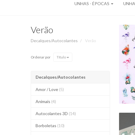
UNHAS - ÉPOCAS
UNHAS
Verão
Decalques/Autocolantes
Verão
DE
Ordenar por
Título
-
Decalques/Autocolantes
Amor / Love
(5)
Animais
(4)
Autocolantes 3D
(14)
Borboletas
(10)