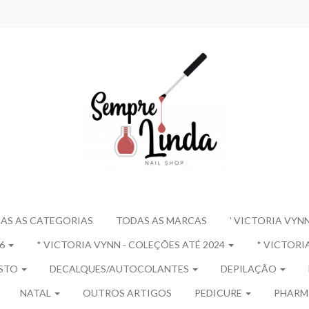
AS AS CATEGORIAS
TODAS AS MARCAS
' VICTORIA VYNN
26
* VICTORIA VYNN - COLEÇÕES ATÉ 2024
* VICTORIA
OSTO
DECALQUES/AUTOCOLANTES
DEPILAÇÃO
NATAL
OUTROS ARTIGOS
PEDICURE
PHARM