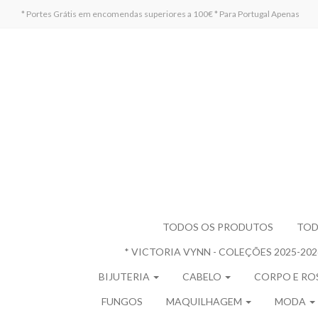
* Portes Grátis em encomendas superiores a 100€ * Para Portugal Apenas
TODOS OS PRODUTOS
TOD
* VICTORIA VYNN - COLEÇÕES 2025-20
BIJUTERIA
CABELO
CORPO E R
FUNGOS
MAQUILHAGEM
MODA