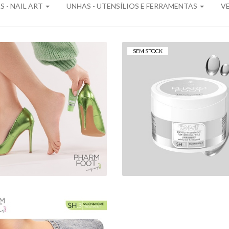
 - NAIL ART
UNHAS - UTENSÍLIOS E FERRAMENTAS
V
SEM STOCK
PHARM FOOT -
PHARM FOOT OZO
CRACKED HEEL
OIL - CRACKED HE
PROTECTOR - 20 ML
PROTECTOR 200 M
6,00 €
25,50 €