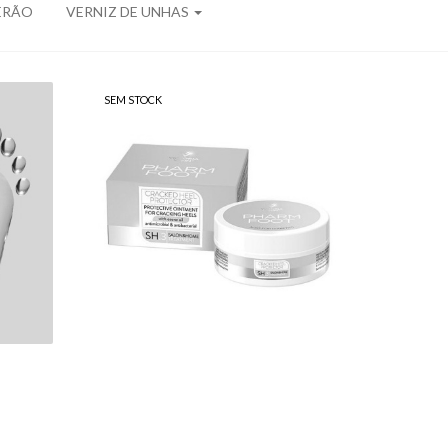
ERÃO
VERNIZ DE UNHAS
SEM STOCK
NE
PHARM FOOT OZONE
EL
OIL - CRACKED HEEL
L
PROTECTOR 75 ML
13,50 €