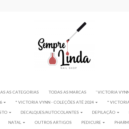
AS AS CATEGORIAS
TODAS AS MARCAS
' VICTORIA VYNN
26
* VICTORIA VYNN - COLEÇÕES ATÉ 2024
* VICTORIA
OSTO
DECALQUES/AUTOCOLANTES
DEPILAÇÃO
NATAL
OUTROS ARTIGOS
PEDICURE
PHARM