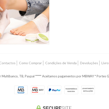
HARM FOOT OZONE
IL - CRACKED HEEL
PROTECTOR 75ML
14,00 €
Contactos
Como Comprar
Condições de Venda
Devoluções
Livr
r Multibanco, TB, Paypal ***** Aceitamos pagamentos por MBWAY * Portes G